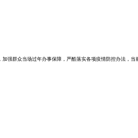
加强群众当场过年办事保障，严酷落实各项疫情防控办法，当前，