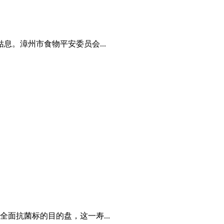
。漳州市食物平安委员会...
面抗菌标的目的盘，这一寿...