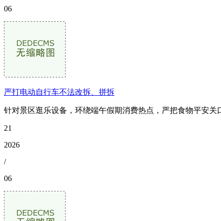
06
严打电动自行车不法改拆、拼拆
针对景区逛乐设备，环绕端午假期消费热点，严把食物平安关口
21
2026
/
06