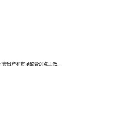
出产和市场监管沉点工做...